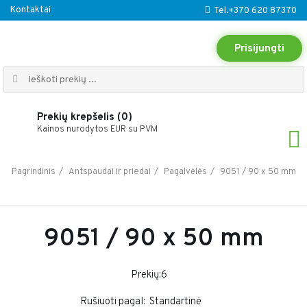
Kontaktai
Tel.+370 620 87370
Prisijungti
Prekių krepšelis (0)
Kainos nurodytos EUR su PVM
9051 / 90 x 50 mm
Pagrindinis
Antspaudai ir priedai
Pagalvėlės
9051 / 90 x 50 mm
Prekių:6
Rušiuoti pagal: