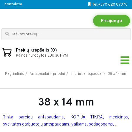
Kontaktai
Tel.+370 620 87370
Prisijungti
Prekių krepšelis (0)
Kainos nurodytos EUR su PVM
38 x 14 mm
Pagrindinis
Antspaudai ir priedai
Imprint antspaudai
38 x 14 mm
Tinka pareigų antspaudams, KOPIJA TIKRA, medicinos,
sveikatos darbuotojų antspaudams, vaikams, pedagogams, ...