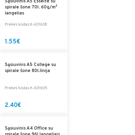
Sąsiuvinis A5 Esselte su
spirale šone 70l. 60g/m²
langelias
Prekės kodas:K-631638
1.55€
Sąsiuvinis A5 College su
spirale šone 80l.linija
Prekės kodas:K-631605
2.40€
Sąsiuvinis A4 Office su
spirale šone 96l langeliais