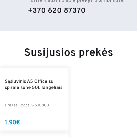
Turite klausimų apie prekę? Skambinkite:
+370 620 87370
Susijusios prekės
Sąsiuvinis A5 Office su
spirale šone 50l. langeliais
Prekės kodas:K-630800
1.90€