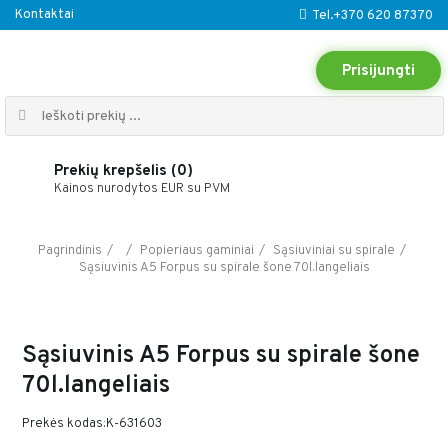
Kontaktai
Tel.+370 620 87370
Prisijungti
Prekių krepšelis (0)
Kainos nurodytos EUR su PVM
Pagrindinis
Popieriaus gaminiai
Sąsiuviniai su spirale
Sąsiuvinis A5 Forpus su spirale šone 70l.langeliais
Sąsiuvinis A5 Forpus su spirale šone
70l.langeliais
Prekės kodas:K-631603