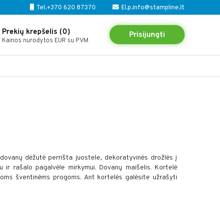
Tel.+370 620 87370
El.p.info@stampline.lt
Prekių krepšelis (0)
Prisijungti
Kainos nurodytos EUR su PVM
ta dovanų dėžutė perrišta juostele, dekoratyvinės drožlės į
u ir rašalo pagalvėle mirkymui. Dovanų maišelis. Kortelė
visoms šventinėms progoms. Ant kortelės galėsite užrašyti