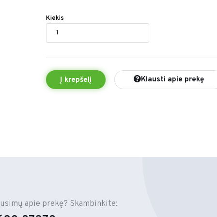
Kiekis
Klausti apie prekę
Į krepšelį
ausimų apie prekę? Skambinkite: