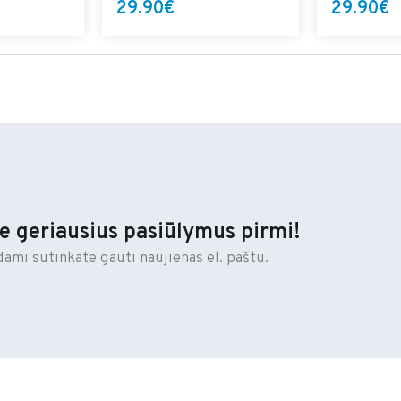
29.90€
29.90€
e geriausius pasiūlymus pirmi!
dami sutinkate gauti naujienas el. paštu.