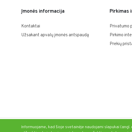
Įmonės informacija
Pirkimas 
Kontaktai
Privatumo p
Užsakant apvalų įmonės antspaudą
Pirkimo inte
Prekių pris
Informuojame, kad šioje svetainėje naudojami slapukai (angl.
© Visos teisės saugomos 2020