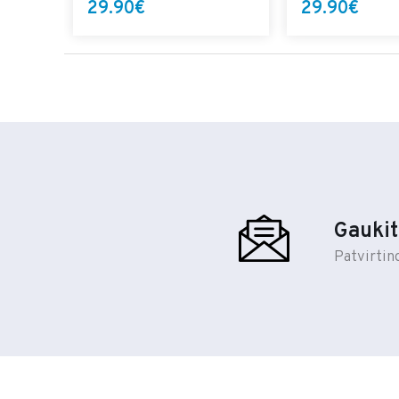
29.90€
29.90€
Gaukit
Patvirtin