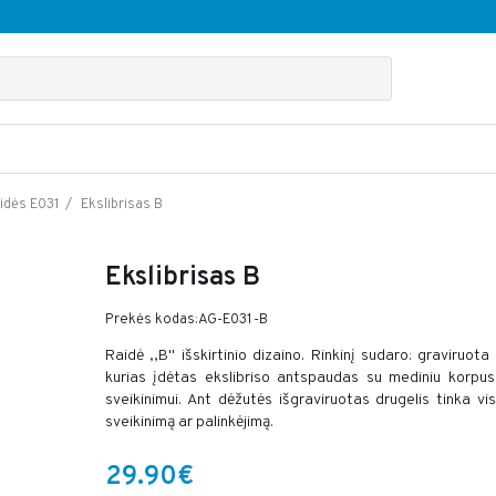
Ekslibrisas B
idės E031
Ekslibrisas B
Prekės kodas:AG-E031-B
Raidė ,,B" išskirtinio dizaino. Rinkinį sudaro: graviruo
kurias įdėtas ekslibriso antspaudas su mediniu korpus
sveikinimui. Ant dėžutės išgraviruotas drugelis tinka 
sveikinimą ar palinkėjimą.
29.90€