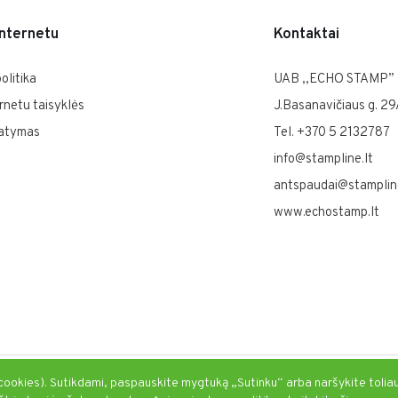
internetu
Kontaktai
olitika
UAB ,,ECHO STAMP”
rnetu taisyklės
J.Basanavičiaus g. 29
tatymas
Tel. +370 5 2132787
info@stampline.lt
antspaudai@stampline
www.echostamp.lt
 cookies). Sutikdami, paspauskite mygtuką „Sutinku“ arba naršykite tolia