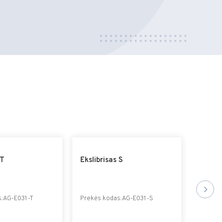
 T
Ekslibrisas S
Ekslib
s:AG-E031-T
Prekės kodas:AG-E031-S
Prekės