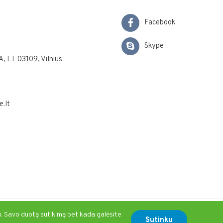
Facebook
Skype
A, LT-03109, Vilnius
.lt
u. Savo duotą sutikimą bet kada galėsite
Sprendimas:
Menoti.lt
Sutinku