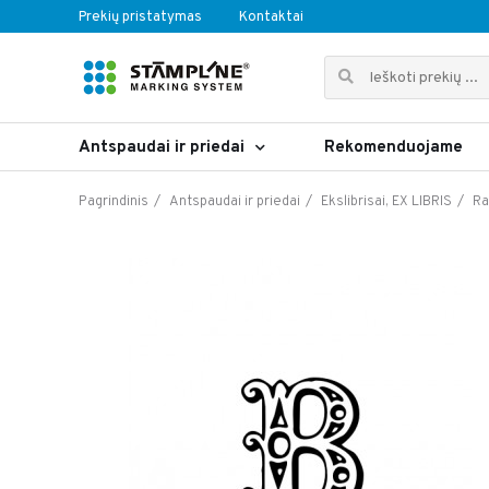
Prekių pristatymas
Kontaktai
Antspaudai ir priedai
Rekomenduojame
Pagrindinis
Antspaudai ir priedai
Ekslibrisai, EX LIBRIS
Ra