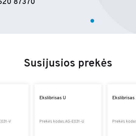
620 87370
Susijusios prekės
Ekslibrisas U
Ekslibrisas
E031-V
Prekės kodas:AG-E031-U
Prekės koda