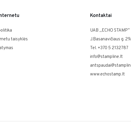
internetu
Kontaktai
olitika
UAB ,,ECHO STAMP”
rnetu taisyklės
J.Basanavičiaus g. 29
tatymas
Tel. +370 5 2132787
info@stampline.lt
antspaudai@stampline
www.echostamp.lt