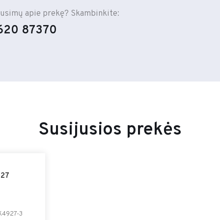
ausimų apie prekę? Skambinkite:
620 87370
Susijusios prekės
927
K4927-3