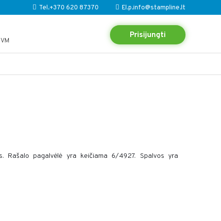
Tel.+370 620 87370
El.p.info@stampline.lt
Prisijungti
PVM
. Rašalo pagalvėlė yra keičiama 6/4927. Spalvos yra