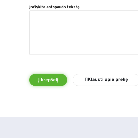
Įrašykite antspaudo tekstą
Klausti apie prekę
Į krepšelį