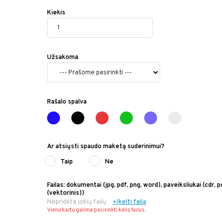
Kiekis
Užsakoma
Rašalo spalva
Ar atsiųsti spaudo maketą suderinimui?
Taip
Ne
Failas: dokumentai (jpg, pdf, png, word), paveiksliukai (cdr, pd
(vektorinis))
Nepridėta jokių failų
+Įkelti failą
Vienu kartu galima pasirinkti kelis failus.